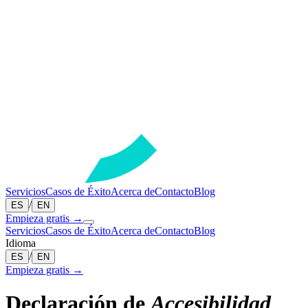
Servicios
Casos de Éxito
Acerca de
Contacto
Blog
/
ES
EN
Empieza gratis →
Servicios
Casos de Éxito
Acerca de
Contacto
Blog
Idioma
/
ES
EN
Empieza gratis →
Declaración de
Accesibilidad