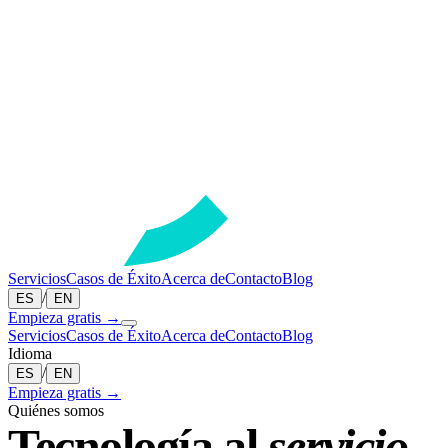
Servicios
Casos de Éxito
Acerca de
Contacto
Blog
/
ES
EN
Empieza gratis →
Servicios
Casos de Éxito
Acerca de
Contacto
Blog
Idioma
/
ES
EN
Empieza gratis →
Quiénes somos
Tecnología al
servicio