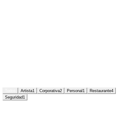
Todos
Artista
1
Corporativa
2
Personal
1
Restaurante
4
Seguridad
1