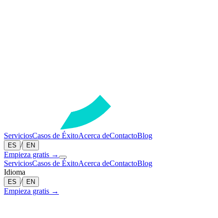
Servicios
Casos de Éxito
Acerca de
Contacto
Blog
/
ES
EN
Empieza gratis →
Servicios
Casos de Éxito
Acerca de
Contacto
Blog
Idioma
/
ES
EN
Empieza gratis →