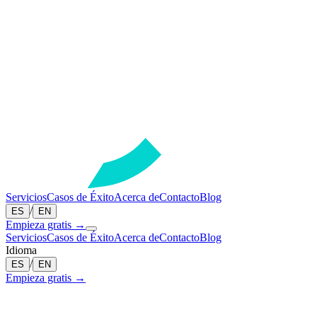
Servicios
Casos de Éxito
Acerca de
Contacto
Blog
/
ES
EN
Empieza gratis →
Servicios
Casos de Éxito
Acerca de
Contacto
Blog
Idioma
/
ES
EN
Empieza gratis →